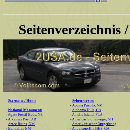
Seitenverzeichnis 
-
Startseite / Home
-
Sehenswertes
-
Acoma Pueblo, NM
-
National Monuments
-
Alabama Hills, CA
-
Agate Fossil Beds, NE
-
Amelia Island, FLA
-
Arkansas Post, AR
-
Americas Stonehenge, NH
-
Aztec Ruins, NM
-
Amerikanischer Bürgerkrieg
-
Bandelier, NM
-
Andersonville NHS, GA