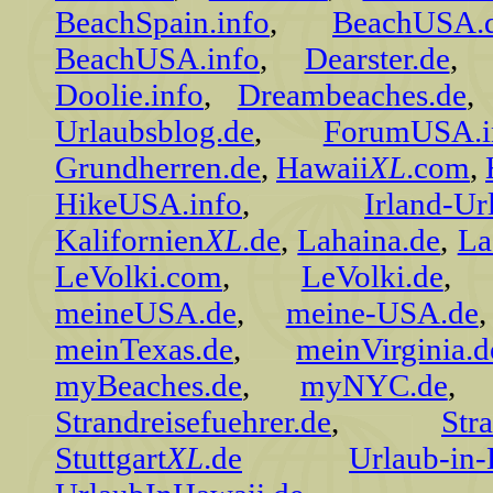
BeachSpain.info
,
BeachUSA.
BeachUSA.info
,
Dearster.de
Doolie.info
,
Dreambeaches.de
Urlaubsblog.de
,
ForumUSA.i
Grundherren.de
,
Hawaii
XL
.com
,
HikeUSA.info
,
Irland-Ur
Kalifornien
XL
.de
,
Lahaina.de
,
La
LeVolki.com
,
LeVolki.de
meineUSA.de
,
meine-USA.de
meinTexas.de
,
meinVirginia.d
myBeaches.de
,
myNYC.de
Strandreisefuehrer.de
,
Str
Stuttgart
XL
.de
Urlaub-in