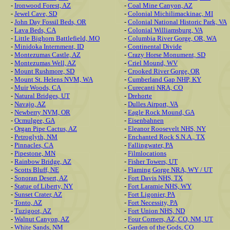
-
Ironwood Forest, AZ
-
Coal Mine Canyon, AZ
-
Jewel Cave, SD
-
Colonial Michilimackinac, MI
-
John Day Fossil Beds, OR
-
Colonial National Historic Park, VA
-
Lava Beds, CA
-
Colonial Williamsburg, VA
-
Little Bighorn Battlefield, MO
-
Columbia River Gorge, OR, WA
-
Minidoka Internment, ID
-
Continental Divide
-
Montezumas Castle, AZ
-
Crazy Horse Monument, SD
-
Montezumas Well, AZ
-
Criel Mound, WV
-
Mount Rushmore, SD
-
Crooked River Gorge, OR
-
Mount St. Helens NVM, WA
-
Cumberland Gap NHP, KY
-
Muir Woods, CA
-
Curecanti NRA, CO
-
Natural Bridges, UT
-
Drehorte
-
Navajo, AZ
-
Dulles Airport, VA
-
Newberry NVM, OR
-
Eagle Rock Mound, GA
-
Ocmulgee, GA
-
Eisenbahnen
-
Organ Pipe Cactus, AZ
-
Eleanor Roosevelt NHS, NY
-
Petroglyth, NM
-
Enchanted Rock S.N.A., TX
-
Pinnacles, CA
-
Fallingwater, PA
-
Pipestone, MN
-
Filmlocations
-
Rainbow Bridge, AZ
-
Fisher Towers, UT
-
Scotts Bluff, NE
-
Flaming Gorge NRA, WY / UT
-
Sonoran Desert, AZ
-
Fort Davis NHS, TX
-
Statue of Liberty, NY
-
Fort Laramie NHS, WY
-
Sunset Crater, AZ
-
Fort Ligonier, PA
-
Tonto, AZ
-
Fort Necessity, PA
-
Tuzigoot, AZ
-
Fort Union NHS, ND
-
Walnut Canyon, AZ
-
Four Corners, AZ, CO, NM, UT
-
White Sands, NM
-
Garden of the Gods, CO