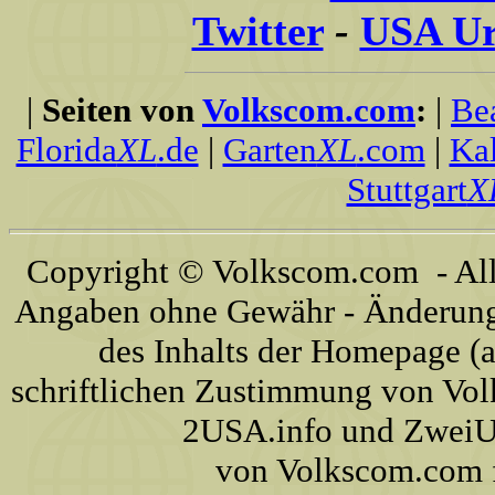
Twitter
-
USA Ur
|
Seiten von
Volkscom.com
:
|
Be
Florida
XL
.de
|
Garten
XL
.com
|
Kal
Stuttgart
X
Copyright © Volkscom.com - All 
Angaben ohne Gewähr - Änderunge
des Inhalts der Homepage (a
schriftlichen Zustimmung von Vo
2USA.info und ZweiUS
von Volkscom.com 