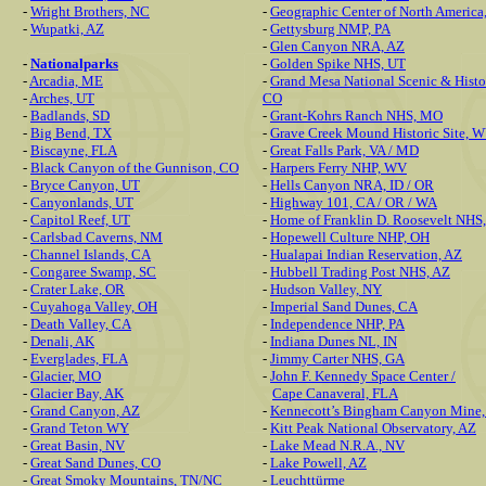
-
Wright Brothers, NC
-
Geographic Center of North America
-
Wupatki, AZ
-
Gettysburg NMP, PA
-
Glen Canyon NRA, AZ
-
Nationalparks
-
Golden Spike NHS, UT
-
Arcadia, ME
-
Grand Mesa National Scenic & Histo
-
Arches, UT
CO
-
Badlands, SD
-
Grant-Kohrs Ranch NHS, MO
-
Big Bend, TX
-
Grave Creek Mound Historic Site, 
-
Biscayne, FLA
-
Great Falls Park, VA / MD
-
Black Canyon of the Gunnison, CO
-
Harpers Ferry NHP, WV
-
Bryce Canyon, UT
-
Hells Canyon NRA, ID / OR
-
Canyonlands, UT
-
Highway 101, CA / OR / WA
-
Capitol Reef, UT
-
Home of Franklin D. Roosevelt NHS
-
Carlsbad Caverns, NM
-
Hopewell Culture NHP, OH
-
Channel Islands, CA
-
Hualapai Indian Reservation, AZ
-
Congaree Swamp, SC
-
Hubbell Trading Post NHS, AZ
-
Crater Lake, OR
-
Hudson Valley, NY
-
Cuyahoga Valley, OH
-
Imperial Sand Dunes, CA
-
Death Valley, CA
-
Independence NHP, PA
-
Denali, AK
-
Indiana Dunes NL, IN
-
Everglades, FLA
-
Jimmy Carter NHS, GA
-
Glacier, MO
-
John F. Kennedy Space Center /
-
Glacier Bay, AK
Cape Canaveral, FLA
-
Grand Canyon, AZ
-
Kennecott’s Bingham Canyon Mine
-
Grand Teton WY
-
Kitt Peak National Observatory, AZ
-
Great Basin, NV
-
Lake Mead N.R.A., NV
-
Great Sand Dunes, CO
-
Lake Powell, AZ
-
Great Smoky Mountains, TN/NC
-
Leuchttürme