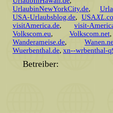
UrlaubInHawaii.de
UrlaubinNewYorkCity.de
,
Url
USA-Urlaubsblog.de
,
USA
XL
.c
visitAmerica.de
,
visit-Americ
Volkscom.eu
,
Volkscom.net
Wanderameise.de
,
Wanen.ne
Wuerbenthal.de
,
xn--wrbenthal-q
Betreiber: