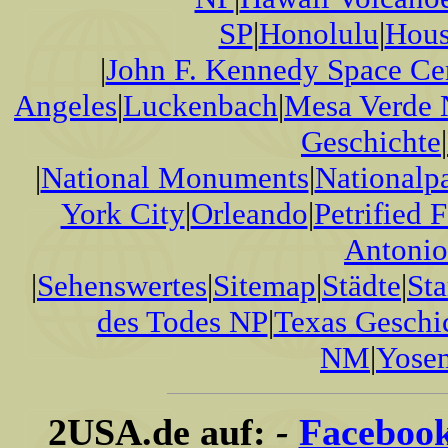
SP
|
Honolulu
|
Hous
|
John F. Kennedy Space Ce
Angeles
|
Luckenbach
|
Mesa Verde
Geschichte
|
|
National Monuments
|
Nationalp
York City
|
Orleando
|
Petrified 
Antonio
|
Sehenswertes
|
Sitemap
|
Städte
|
Sta
des Todes NP
|
Texas Geschi
NM
|
Yose
2USA.de auf:
-
Faceboo