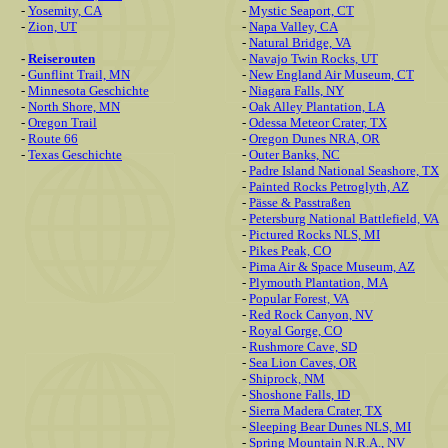
-
Yosemity, CA
-
Mystic Seaport, CT
-
Zion, UT
-
Napa Valley, CA
-
Natural Bridge, VA
-
Reiserouten
-
Navajo Twin Rocks, UT
-
Gunflint Trail, MN
-
New England Air Museum, CT
-
Minnesota Geschichte
-
Niagara Falls, NY
-
North Shore, MN
-
Oak Alley Plantation, LA
-
Oregon Trail
-
Odessa Meteor Crater, TX
-
Route 66
-
Oregon Dunes NRA, OR
-
Texas Geschichte
-
Outer Banks, NC
-
Padre Island National Seashore, TX
-
Painted Rocks Petroglyth, AZ
-
Pässe & Passtraßen
-
Petersburg National Battlefield, VA
-
Pictured Rocks NLS, MI
-
Pikes Peak, CO
-
Pima Air & Space Museum, AZ
-
Plymouth Plantation, MA
-
Popular Forest, VA
-
Red Rock Canyon, NV
-
Royal Gorge, CO
-
Rushmore Cave, SD
-
Sea Lion Caves, OR
-
Shiprock, NM
-
Shoshone Falls, ID
-
Sierra Madera Crater, TX
-
Sleeping Bear Dunes NLS, MI
-
Spring Mountain N.R.A., NV