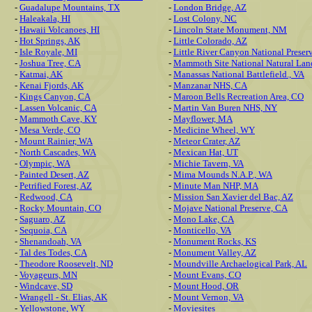
-
Guadalupe Mountains, TX
-
London Bridge, AZ
-
Haleakala, HI
-
Lost Colony, NC
-
Hawaii Volcanoes, HI
-
Lincoln State Monument, NM
-
Hot Springs, AK
-
Little Colorado, AZ
-
Isle Royale, MI
-
Little River Canyon National Preser
-
Joshua Tree, CA
-
Mammoth Site National Natural Lan
-
Katmai, AK
-
Manassas National Battlefield., VA
-
Kenai Fjords, AK
-
Manzanar NHS, CA
-
Kings Canyon, CA
-
Maroon Bells Recreation Area, CO
-
Lassen Volcanic, CA
-
Martin Van Buren NHS, NY
-
Mammoth Cave, KY
-
Mayflower, MA
-
Mesa Verde, CO
-
Medicine Wheel, WY
-
Mount Rainier, WA
-
Meteor Crater, AZ
-
North Cascades, WA
-
Mexican Hat, UT
-
Olympic, WA
-
Michie Tavern, VA
-
Painted Desert, AZ
-
Mima Mounds N.A.P., WA
-
Petrified Forest, AZ
-
Minute Man NHP, MA
-
Redwood, CA
-
Mission San Xavier del Bac, AZ
-
Rocky Mountain, CO
-
Mojave National Preserve, CA
-
Saguaro, AZ
-
Mono Lake, CA
-
Sequoia, CA
-
Monticello, VA
-
Shenandoah, VA
-
Monument Rocks, KS
-
Tal des Todes, CA
-
Monument Valley, AZ
-
Theodore Roosevelt, ND
-
Moundville Archaelogical Park, AL
-
Voyageurs, MN
-
Mount Evans, CO
-
Windcave, SD
-
Mount Hood, OR
-
Wrangell - St. Elias, AK
-
Mount Vernon, VA
-
Yellowstone, WY
-
Moviesites