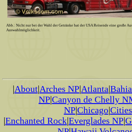
Abb.: Nicht nur bei der Wahl der Getränke hat der USA Reisende eine große Au
Auswahlmöglichkeit.
|
About
|
Arches NP
|
Atlanta
|
Bahi
NP
|
Canyon de Chelly 
NP
|
Chicago
|
Cities
|
Enchanted Rock
|
Everglades NP
|
G
NP
|
Hawaii Volcano