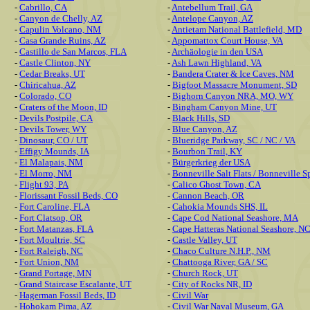
-
Cabrillo, CA
-
Antebellum Trail, GA
-
Canyon de Chelly, AZ
-
Antelope Canyon, AZ
-
Capulin Volcano, NM
-
Antietam National Battlefield, MD
-
Casa Grande Ruins, AZ
-
Appomattox Court House, VA
-
Castillo de San Marcos, FLA
-
Archäologie in den USA
-
Castle Clinton, NY
-
Ash Lawn Highland, VA
-
Cedar Breaks, UT
-
Bandera Crater & Ice Caves, NM
-
Chiricahua, AZ
-
Bigfoot Massacre Monument, SD
-
Colorado, CO
-
Bighorn Canyon NRA, MO, WY
-
Craters of the Moon, ID
-
Bingham Canyon Mine, UT
-
Devils Postpile, CA
-
Black Hills, SD
-
Devils Tower, WY
-
Blue Canyon, AZ
-
Dinosaur, CO / UT
-
Blueridge Parkway, SC / NC / VA
-
Effigy Mounds, IA
-
Bourbon Trail, KY
-
El Malapais, NM
-
Bürgerkrieg der USA
-
El Morro, NM
-
Bonneville Salt Flats / Bonneville 
-
Flight 93, PA
-
Calico Ghost Town, CA
-
Florissant Fossil Beds, CO
-
Cannon Beach, OR
-
Fort Caroline, FLA
-
Cahokia Mounds SHS, IL
-
Fort Clatsop, OR
-
Cape Cod National Seashore, MA
-
Fort Matanzas, FLA
-
Cape Hatteras National Seashore, N
-
Fort Moultrie, SC
-
Castle Valley, UT
-
Fort Raleigh, NC
-
Chaco Culture N.H.P., NM
-
Fort Union, NM
-
Chattooga River, GA / SC
-
Grand Portage, MN
-
Church Rock, UT
-
Grand Staircase Escalante, UT
-
City of Rocks NR, ID
-
Hagerman Fossil Beds, ID
-
Civil War
-
Hohokam Pima, AZ
-
Civil War Naval Museum, GA