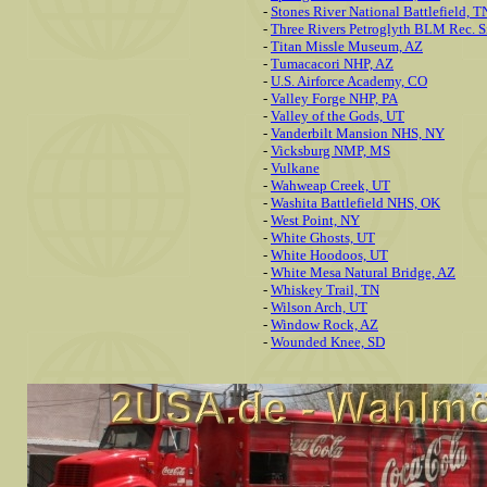
-
Stones River National Battlefield, T
-
Three Rivers Petroglyth BLM Rec. S
-
Titan Missle Museum, AZ
-
Tumacacori NHP, AZ
-
U.S. Airforce Academy, CO
-
Valley Forge NHP, PA
-
Valley of the Gods, UT
-
Vanderbilt Mansion NHS, NY
-
Vicksburg NMP, MS
-
Vulkane
-
Wahweap Creek, UT
-
Washita Battlefield NHS, OK
-
West Point, NY
-
White Ghosts, UT
-
White Hoodoos, UT
-
White Mesa Natural Bridge, AZ
-
Whiskey Trail, TN
-
Wilson Arch, UT
-
Window Rock, AZ
-
Wounded Knee, SD