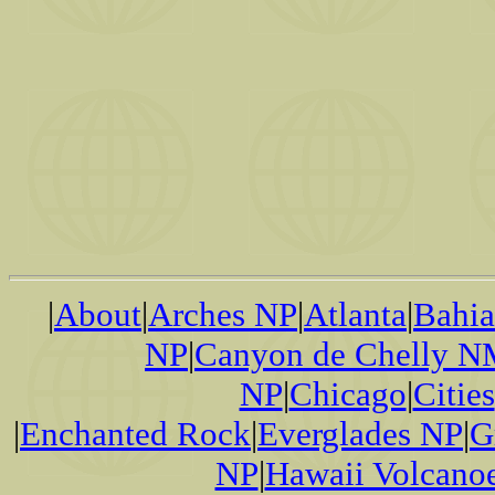
|
About
|
Arches NP
|
Atlanta
|
Bahi
NP
|
Canyon de Chelly 
NP
|
Chicago
|
Cities
|
Enchanted Rock
|
Everglades NP
|
G
NP
|
Hawaii Volcano