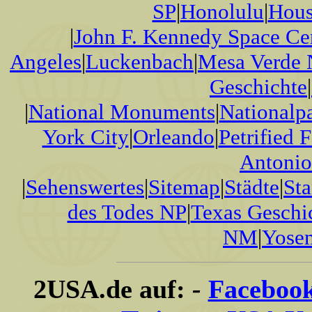
SP
|
Honolulu
|
Hous
|
John F. Kennedy Space Ce
Angeles
|
Luckenbach
|
Mesa Verde
Geschichte
|
|
National Monuments
|
Nationalp
York City
|
Orleando
|
Petrified 
Antonio
|
Sehenswertes
|
Sitemap
|
Städte
|
Sta
des Todes NP
|
Texas Geschi
NM
|
Yose
2USA.de auf:
-
Faceboo