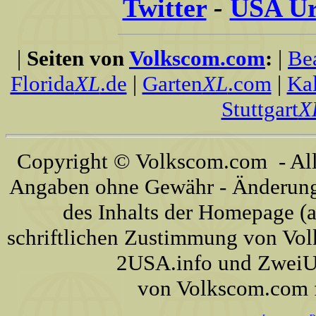
Twitter
-
USA Ur
|
Seiten von
Volkscom.com
:
|
Be
Florida
XL
.de
|
Garten
XL
.com
|
Kal
Stuttgart
X
Copyright © Volkscom.com - All 
Angaben ohne Gewähr - Änderunge
des Inhalts der Homepage (a
schriftlichen Zustimmung von Vo
2USA.info und ZweiUS
von Volkscom.com 