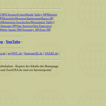
f NP
|
Chicago
|
Cities
|
Death Valley NP
|
Detroit
|
P
|
Honolulu
|
Houston
|
Impressum
|
Itasca SP
|
s
|
Minnesota Geschichte
|
Monument Valley
|
n
|
Saguaro NP
|
San Antonio
|
San Francisco
|
White Sands NM
|
Yosemity NP
|
Zion NP
|
og
-
YouTube
-
a.de
|
myNYC.de
|
Stuttgart
XL
.de
|
USA
XL
.de
|
rbehalten - Kopien des Inhalts der Homepage
 und ZweiUSA.de sind ein Internetportal