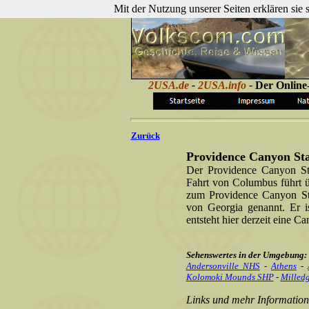
Mit der Nutzung unserer Seiten erklären sie
2USA.de
-
2USA.info
-
Der Online
Zurück
Providence Canyon Sta
Der Providence Canyon Sta
Fahrt von Columbus führt 
zum Providence Canyon St
von Georgia genannt. Er i
entsteht hier derzeit eine C
Sehenswertes in der Umgebung:
Andersonville NHS
-
Athens
-
Kolomoki Mounds SHP
-
Milledg
Links und mehr Information