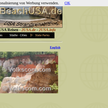
ersonalisierung von Werbung verwenden.
OK
 USA Reisen
-
2USA.de
-
2USA.info
English