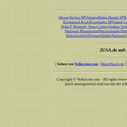
|
About
|
Arches NP
|
Atlanta
|
Bahia Honda SP
|
B
|
Enchanted Rock
|
Everglades NP
|
Grand C
|
John F. Kennedy Space Center
|
Joshua Tre
|
National Monuments
|
Nationalparks
|
Nat
|
Sehenswertes
|
Sitemap
|
Städte
|
Startseite
|
2USA.de auf:
|
Seiten von
Volkscom.com
:
|
BeachSpain.de
|
Copyright © Volkscom.com - All rights reser
(auch auszugsweise) sind nur mit der s