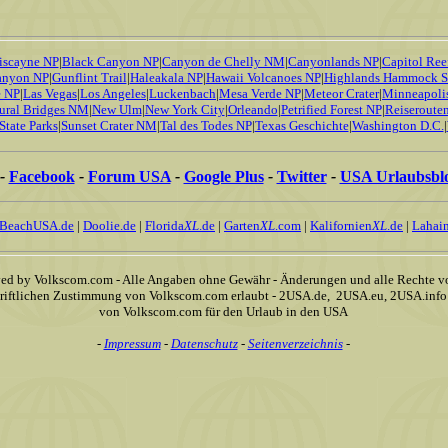
iscayne NP
|
Black Canyon NP
|
Canyon de Chelly NM
|
Canyonlands NP
|
Capitol Ree
anyon NP
|
Gunflint Trail
|
Haleakala NP
|
Hawaii Volcanoes NP
|
Highlands Hammock S
e NP
|
Las Vegas
|
Los Angeles
|
Luckenbach
|
Mesa Verde NP
|
Meteor Crater
|
Minneapoli
ural Bridges NM
|
New Ulm
|
New York City
|
Orleando
|
Petrified Forest NP
|
Reiseroute
State Parks
|
Sunset Crater NM
|
Tal des Todes NP
|
Texas Geschichte
|
Washington D.C.
|
-
Facebook
-
Forum USA
-
Google Plus
-
Twitter
-
USA Urlaubsbl
BeachUSA.de
|
Doolie.de
|
Florida
XL
.de
|
Garten
XL
.com
|
Kalifornien
XL
.de
|
Lahain
ved by Volkscom.com - Alle Angaben ohne Gewähr - Änderungen und alle Rechte vo
chriftlichen Zustimmung von Volkscom.com erlaubt - 2USA.de, 2USA.eu, 2USA.info
von Volkscom.com für den Urlaub in den USA
-
Impressum
-
Datenschutz
-
Seitenverzeichnis
-