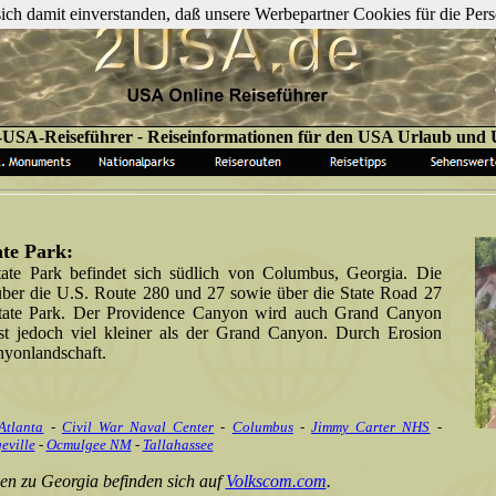
 sich damit einverstanden, daß unsere Werbepartner Cookies für die P
-USA-Reiseführer
-
Reiseinformationen für den USA Urlaub und
te Park:
te Park befindet sich südlich von Columbus, Georgia. Die
über die U.S. Route 280 und 27 sowie über die State Road 27
ate Park. Der Providence Canyon wird auch Grand Canyon
st jedoch viel kleiner als der Grand Canyon. Durch Erosion
anyonlandschaft.
Atlanta
-
Civil War Naval Center
-
Columbus
-
Jimmy Carter NHS
-
eville
-
Ocmulgee NM
-
Tallahassee
en zu Georgia befinden sich auf
Volkscom.com
.