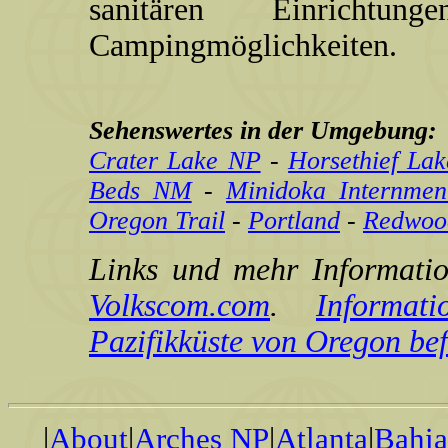
sanitären Einricht
Campingmöglichkeiten.
Sehenswertes in der Umgebung:
Crater Lake NP
-
Horsethief La
Beds NM
-
Minidoka Internme
Oregon Trail
-
Portland
-
Redwoo
Links und mehr Informatio
Volkscom.com
.
Informa
Pazifikküste von Oregon be
|
About
|
Arches NP
|
Atlanta
|
Bahi