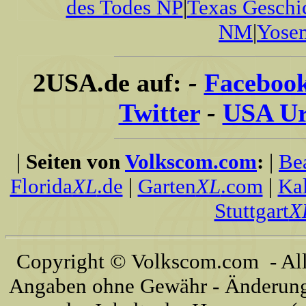
des Todes NP
|
Texas Geschi
NM
|
Yose
2USA.de auf:
-
Faceboo
Twitter
-
USA Ur
|
Seiten von
Volkscom.com
:
|
Be
Florida
XL
.de
|
Garten
XL
.com
|
Kal
Stuttgart
X
Copyright © Volkscom.com - All 
Angaben ohne Gewähr - Änderunge