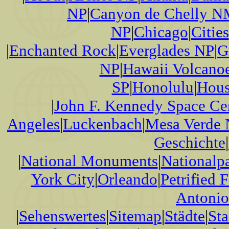
NP
|
Canyon de Chelly 
NP
|
Chicago
|
Cities
|
Enchanted Rock
|
Everglades NP
|
G
NP
|
Hawaii Volcano
SP
|
Honolulu
|
Hous
|
John F. Kennedy Space Ce
Angeles
|
Luckenbach
|
Mesa Verde
Geschichte
|
|
National Monuments
|
Nationalp
York City
|
Orleando
|
Petrified 
Antonio
|
Sehenswertes
|
Sitemap
|
Städte
|
Sta