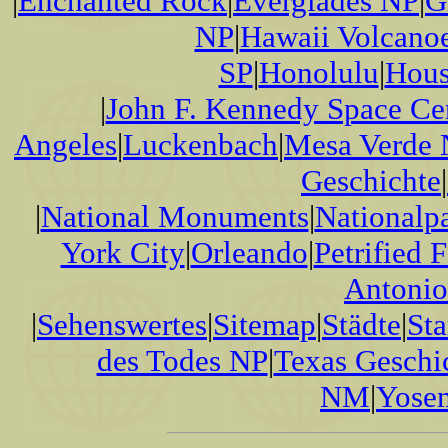
|
Enchanted Rock
|
Everglades NP
|
G
NP
|
Hawaii Volcano
SP
|
Honolulu
|
Hous
|
John F. Kennedy Space Ce
Angeles
|
Luckenbach
|
Mesa Verde
Geschichte
|
|
National Monuments
|
Nationalp
York City
|
Orleando
|
Petrified 
Antonio
|
Sehenswertes
|
Sitemap
|
Städte
|
Sta
des Todes NP
|
Texas Geschi
NM
|
Yose