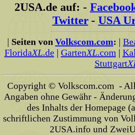
2USA.de auf:
-
Faceboo
Twitter
-
USA Ur
|
Seiten von
Volkscom.com
:
|
Be
Florida
XL
.de
|
Garten
XL
.com
|
Kal
Stuttgart
X
Copyright © Volkscom.com - All 
Angaben ohne Gewähr - Änderunge
des Inhalts der Homepage (a
schriftlichen Zustimmung von Vo
2USA.info und ZweiUS