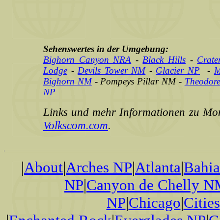
Sehenswertes in der Umgebung:
Bighorn Canyon NRA
-
Black Hills
-
Crate
Lodge
-
Devils Tower NM
-
Glacier NP
-
M
Bighorn NM
- Pompeys Pillar NM -
Theodore
NP
Links und mehr Informationen zu Mon
Volkscom.com
.
|
About
|
Arches NP
|
Atlanta
|
Bahi
NP
|
Canyon de Chelly 
NP
|
Chicago
|
Cities