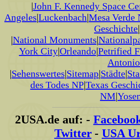
|
John F. Kennedy Space Ce
Angeles
|
Luckenbach
|
Mesa Verde
Geschichte
|
|
National Monuments
|
Nationalp
York City
|
Orleando
|
Petrified 
Antonio
|
Sehenswertes
|
Sitemap
|
Städte
|
Sta
des Todes NP
|
Texas Geschi
NM
|
Yose
2USA.de auf:
-
Faceboo
Twitter
-
USA Ur