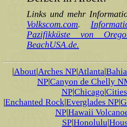
Links und mehr Informati
Volkscom.com
.
Informa
Pazifikküste von Ore
BeachUSA.de.
|
About
|
Arches NP
|
Atlanta
|
Bahi
NP
|
Canyon de Chelly 
NP
|
Chicago
|
Cities
|
Enchanted Rock
|
Everglades NP
|
G
NP
|
Hawaii Volcano
SP
|
Honolulu
|
Hous