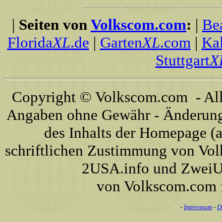
|
Seiten von
Volkscom.com
:
|
Be
Florida
XL
.de
|
Garten
XL
.com
|
Kal
Stuttgart
X
Copyright © Volkscom.com - All 
Angaben ohne Gewähr - Änderunge
des Inhalts der Homepage (a
schriftlichen Zustimmung von Vo
2USA.info und ZweiUS
von Volkscom.com 
-
Impressum
-
D