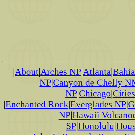
|
About
|
Arches NP
|
Atlanta
|
Bahi
NP
|
Canyon de Chelly 
NP
|
Chicago
|
Cities
|
Enchanted Rock
|
Everglades NP
|
G
NP
|
Hawaii Volcano
SP
|
Honolulu
|
Hous