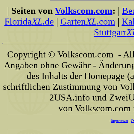
|
Seiten von
Volkscom.com
:
|
Be
Florida
XL
.de
|
Garten
XL
.com
|
Kal
Stuttgart
X
Copyright © Volkscom.com - All 
Angaben ohne Gewähr - Änderunge
des Inhalts der Homepage (a
schriftlichen Zustimmung von Vo
2USA.info und ZweiUS
von Volkscom.com 
-
Impressum
-
D