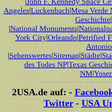
|
John F. Kennedy Space Ce
Angeles
|
Luckenbach
|
Mesa Verde
Geschichte
|
|
National Monuments
|
Nationalp
York City
|
Orleando
|
Petrified 
Antonio
|
Sehenswertes
|
Sitemap
|
Städte
|
Sta
des Todes NP
|
Texas Geschi
NM
|
Yose
2USA.de auf:
-
Faceboo
Twitter
-
USA Ur